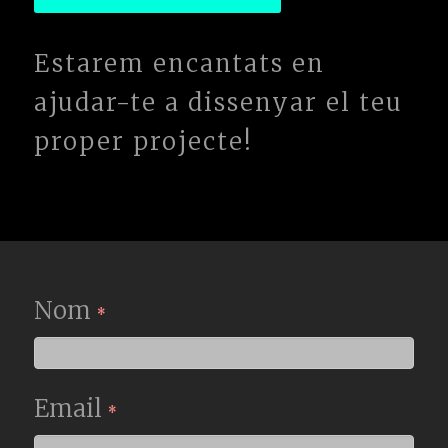
Estarem encantats en
ajudar-te a dissenyar el teu
proper projecte!
Speed-
Nom
*
To-
Market
Email
*
CAT