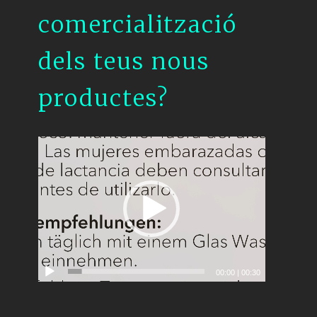
comercialització
dels teus nous
productes?
00:00
|
00:30